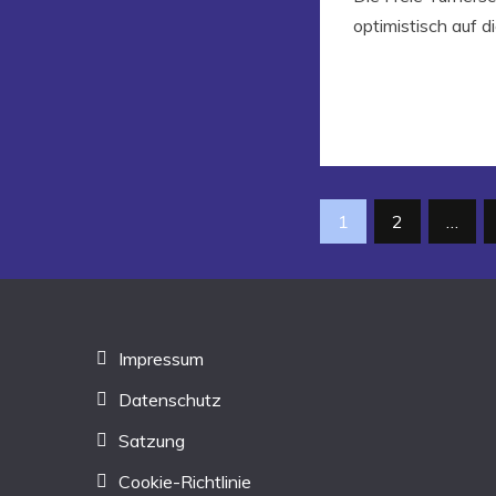
optimistisch auf 
Seitennumm
1
2
…
der
Beiträge
Impressum
Datenschutz
Satzung
Cookie-Richtlinie