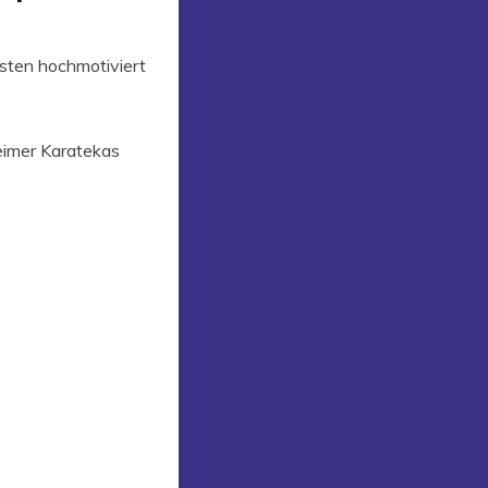
isten hochmotiviert
eimer Karatekas