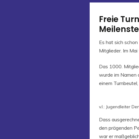
Freie Tur
Meilenste
Es hat sich schon 
Mitglieder. Im Ma
Das 1000. Mitglied
wurde im Namen de
einem Turnbeutel,
v.l.: Jugendleiter D
Dass ausgerechnet 
den prägenden Pe
war er maßgeblic