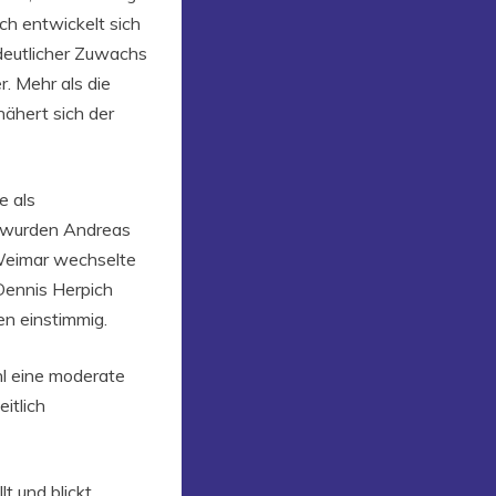
ch entwickelt sich
 deutlicher Zuwachs
. Mehr als die
nähert sich der
e als
t wurden Andreas
 Weimar wechselte
 Dennis Herpich
en einstimmig.
l eine moderate
itlich
t und blickt