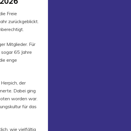
 2026
ie Freie
ahr zurückgeblickt.
berechtigt.
r Mitglieder. Für
d sogar 65 Jahre
die enge
 Herpich, der
nnerte. Dabei ging
erboten worden war.
ungskultur für das
h, wie vielfältig