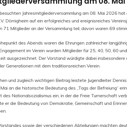
tgliederversammlung am 08. Mai
t besuchten Jahresmitgliederversammlung am 08. Mai 2026 hat d
V. Dörnigheim auf ein erfolgreiches und ereignisreiches Vereinsj
71 Mitglieder an der Versammlung teil, davon waren 69 stimm
hepunkt des Abends waren die Ehrungen zahlreicher langjährige
r Engagement im Verein wurden Mitglieder für 25, 40, 50, 60 un
eit ausgezeichnet. Der Vorstand würdigte dabei insbesondere 
ler Generationen mit dem traditionsreichen Verein.
en und zugleich wichtigen Beitrag leistete Jugendleiter Dennis
 Mai an die historische Bedeutung des „Tags der Befreiung“ eri
it des Nationalsozialismus ein, in der die Freie Turnerschaft v
nte er die Bedeutung von Demokratie, Gemeinschaft und Erinner
ben.
Vorstandes sowie der verschiedenen Abteilungen machten deutlic