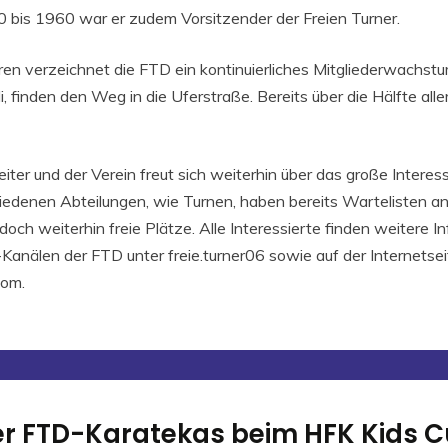
50 bis 1960 war er zudem Vorsitzender der Freien Turner.
ren verzeichnet die FTD ein kontinuierliches Mitgliederwachstu
i, finden den Weg in die Uferstraße. Bereits über die Hälfte aller
iter und der Verein freut sich weiterhin über das große Interes
iedenen Abteilungen, wie Turnen, haben bereits Wartelisten an
doch weiterhin freie Plätze. Alle Interessierte finden weitere I
Kanälen der FTD unter freie.turner06 sowie auf der Internetsei
com.
er FTD-Karatekas beim HFK Kids C