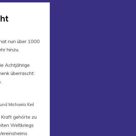
cht
D hat nun über 1000
hr hinzu.
Die Achtjährige
enk überrascht:
.
 und Michaela Keil
 Kraft gehörte zu
iten Weltkriegs
Vereinsheims