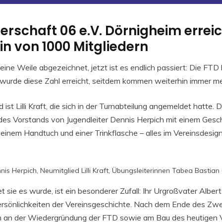
nerschaft 06 e.V. Dörnigheim errei
in von 1000 Mitgliedern
eine Weile abgezeichnet, jetzt ist es endlich passiert: Die FT
i wurde diese Zahl erreicht, seitdem kommen weiterhin immer me
 ist Lilli Kraft, die sich in der Turnabteilung angemeldet hatte. 
s Vorstands von Jugendleiter Dennis Herpich mit einem Gesch
 einem Handtuch und einer Trinkflasche – alles im Vereinsdesign
ennis Herpich, Neumitglied Lilli Kraft, Übungsleiterinnen Tabea Bastian
sie es wurde, ist ein besonderer Zufall: Ihr Urgroßvater Albert
rsönlichkeiten der Vereinsgeschichte. Nach dem Ende des Zwe
h an der Wiedergründung der FTD sowie am Bau des heutigen 