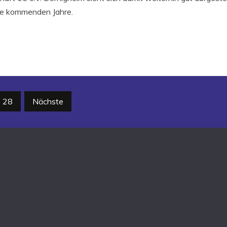
die kommenden Jahre.
erierung
28
Nächste