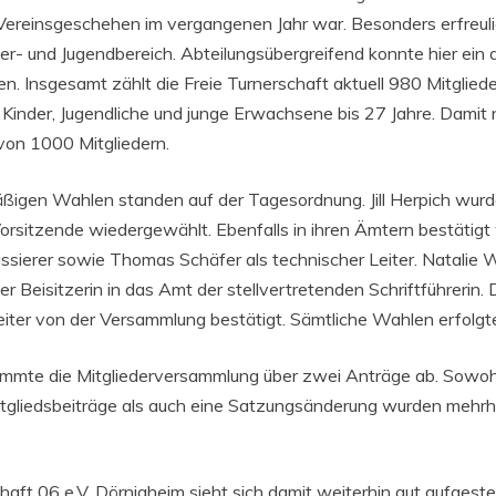
Vereinsgeschehen im vergangenen Jahr war. Besonders erfreuli
der- und Jugendbereich. Abteilungsübergreifend konnte hier ein
. Insgesamt zählt die Freie Turnerschaft aktuell 980 Mitglieder
 Kinder, Jugendliche und junge Erwachsene bis 27 Jahre. Damit 
von 1000 Mitgliedern.
ßigen Wahlen standen auf der Tagesordnung. Jill Herpich wurd
Vorsitzende wiedergewählt. Ebenfalls in ihren Ämtern bestätig
assierer sowie Thomas Schäfer als technischer Leiter. Natalie
er Beisitzerin in das Amt der stellvertretenden Schriftführerin.
eiter von der Versammlung bestätigt. Sämtliche Wahlen erfolgt
immte die Mitgliederversammlung über zwei Anträge ab. Sowoh
gliedsbeiträge als auch eine Satzungsänderung wurden mehrhe
haft 06 e.V. Dörnigheim sieht sich damit weiterhin gut aufgestell