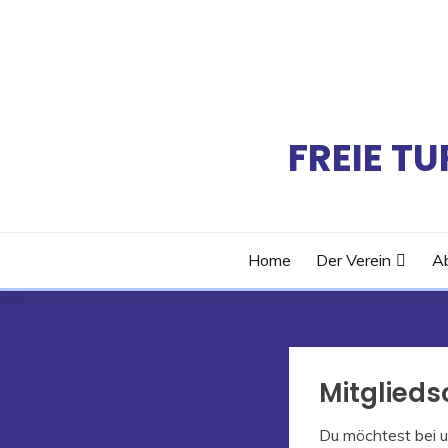
Skip
to
content
FREIE T
Home
Der Verein
Ab
Mitglieds
Du möchtest bei u