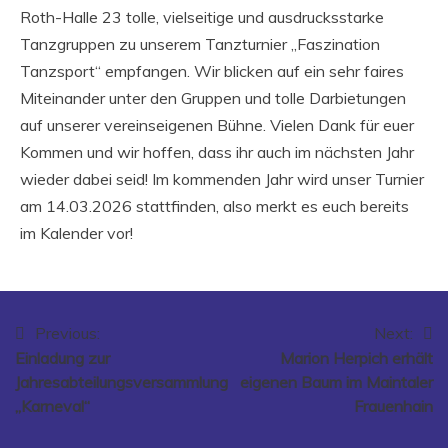
Roth-Halle 23 tolle, vielseitige und ausdrucksstarke
Tanzgruppen zu unserem Tanzturnier „Faszination
Tanzsport“ empfangen. Wir blicken auf ein sehr faires
Miteinander unter den Gruppen und tolle Darbietungen
auf unserer vereinseigenen Bühne. Vielen Dank für euer
Kommen und wir hoffen, dass ihr auch im nächsten Jahr
wieder dabei seid! Im kommenden Jahr wird unser Turnier
am 14.03.2026 stattfinden, also merkt es euch bereits
im Kalender vor!
Beitragsnavigation
Previous:
Next:
Einladung zur
Marion Herpich erhält
Jahresabteilungsversammlung
eigenen Baum im Maintaler
„Karneval“
Frauenhain